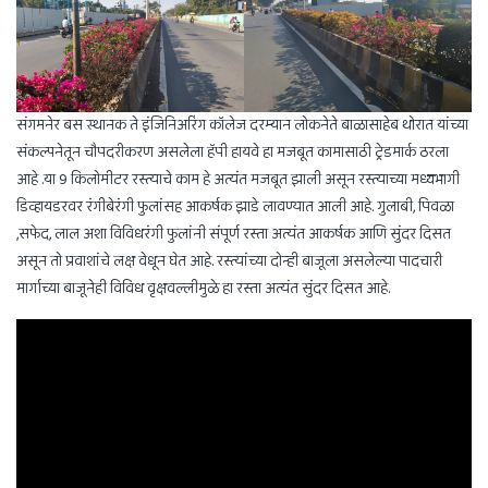
संगमनेर बस स्थानक ते इंजिनिअरिंग कॉलेज दरम्यान लोकनेते बाळासाहेब थोरात यांच्या
संकल्पनेतून चौपदरीकरण असलेला हॅपी हायवे हा मजबूत कामासाठी ट्रेडमार्क ठरला
आहे .या 9 किलोमीटर रस्त्याचे काम हे अत्यंत मजबूत झाली असून रस्त्याच्या मध्यभागी
डिव्हायडरवर रंगीबेरंगी फुलांसह आकर्षक झाडे लावण्यात आली आहे. गुलाबी, पिवळा
,सफेद, लाल अशा विविधरंगी फुलांनी संपूर्ण रस्ता अत्यंत आकर्षक आणि सुंदर दिसत
असून तो प्रवाशांचे लक्ष वेधून घेत आहे. रस्त्यांच्या दोन्ही बाजूला असलेल्या पादचारी
मार्गाच्या बाजूनेही विविध वृक्षवल्लीमुळे हा रस्ता अत्यंत सुंदर दिसत आहे.