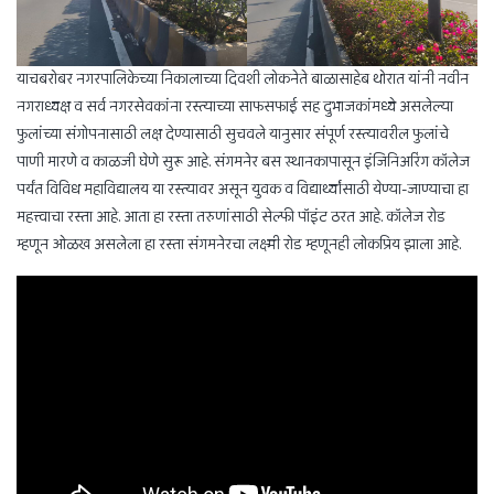
याचबरोबर नगरपालिकेच्या निकालाच्या दिवशी लोकनेते बाळासाहेब थोरात यांनी नवीन
नगराध्यक्ष व सर्व नगरसेवकांना रस्त्याच्या साफसफाई सह दुभाजकांमध्ये असलेल्या
फुलांच्या संगोपनासाठी लक्ष देण्यासाठी सुचवले यानुसार संपूर्ण रस्त्यावरील फुलांचे
पाणी मारणे व काळजी घेणे सुरू आहे. संगमनेर बस स्थानकापासून इंजिनिअरिंग कॉलेज
पर्यंत विविध महाविद्यालय या रस्त्यावर असून युवक व विद्यार्थ्यांसाठी येण्या-जाण्याचा हा
महत्त्वाचा रस्ता आहे. आता हा रस्ता तरुणांसाठी सेल्फी पॉइंट ठरत आहे. कॉलेज रोड
म्हणून ओळख असलेला हा रस्ता संगमनेरचा लक्ष्मी रोड म्हणूनही लोकप्रिय झाला आहे.