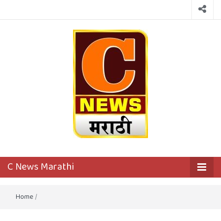
C News
First District Level News Channel
C News Marathi
Marathi
Home
/