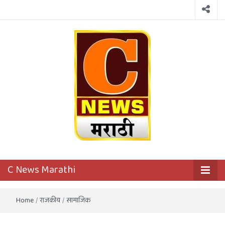
C News
First District Level News Channel
C News Marathi
Marathi
Home
/
राजकीय
/
सामाजिक