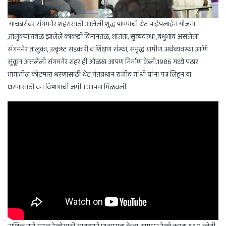
याचबरोबर संगमनेर शहरासाठी आलेली शुद्ध पाण्याची थेट पाईपलाईन योजना
,तालुक्याजवळ झालेले काकडी विमानतळ, शांतता, सुव्यवस्था ,बंधुभाव असलेला
संगमनेर तालुका, उत्कृष्ट सहकारी व शिक्षण संस्था, समृद्ध ग्रामीण अर्थव्यवस्था आणि
सुकून असलेली संगमनेर शहर ही ओळख आपण निर्माण केली.1986 मध्ये पठार
भागातील कोटमारा धरणासाठी थेट पंतप्रधान राजीव गांधी यांना पत्र लिहून या
धरणासाठी वन विभागाची जमीन आपण मिळवली.