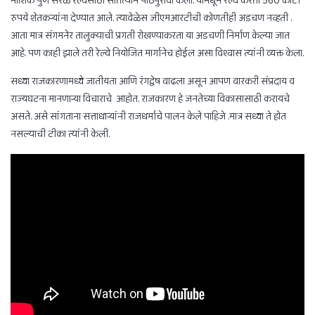
नाशिक पुणे सरळ रेल्वेसाठी सातत्याने पाठपुरावा केला. यामधून रेल्वे करता 560 कोटी
रुपये शेतकऱ्यांना देण्यात आले. त्यावेळेस जीएमआरटीची कोणतीही अडचण नव्हती .
आता मात्र संगमनेर तालुक्याची प्रगती रोखण्याकरता या अडचणी निर्माण केल्या जात
आहे. पण काही झाले तरी रेल्वे नियोजित मार्गानेच होईल असा विश्वास त्यांनी व्यक्त केला.
सध्या राजकारणामध्ये जातीयता आणि रंगद्वेष वाढला असून आपण वारकरी संप्रदाय व
राज्यघटना मानणाऱ्या विचाराचे आहोत. राजकारण हे जनतेच्या विकासासाठी करायचे
असते. असे सांगताना सत्ताधाऱ्यांनी राजधर्माचे पालन केले पाहिजे .मात्र सध्या ते होत
नसल्याची टीका त्यांनी केली.