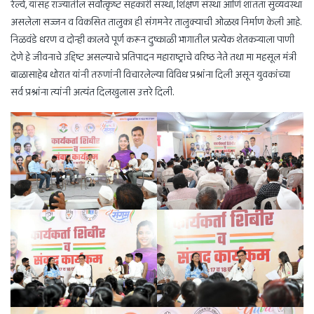
रेल्वे, यांसह राज्यातील सर्वोत्कृष्ट सहकारी संस्था, शिक्षण संस्था आणि शांतता सुव्यवस्था
असलेला सज्जन व विकसित तालुका ही संगमनेर तालुक्याची ओळख निर्माण केली आहे.
निळवंडे धरण व दोन्ही कालवे पूर्ण करून दुष्काळी भागातील प्रत्येक शेतकऱ्याला पाणी
देणे हे जीवनाचे उद्दिष्ट असल्याचे प्रतिपादन महाराष्ट्राचे वरिष्ठ नेते तथा मा महसूल मंत्री
बाळासाहेब थोरात यांनी तरुणांनी विचारलेल्या विविध प्रश्नांना दिली असून युवकांच्या
सर्व प्रश्नांना त्यांनी अत्यंत दिलखुलास उत्तरे दिली.