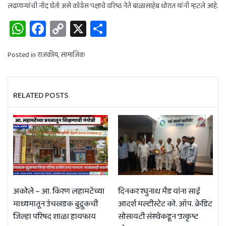
लढणाऱ्यांची नोंद घेतो असे काँग्रेस पक्षाचे वरिष्ठ नेते बाळासाहेब थोरात यांनी म्हटले आहे.
WhatsApp
Facebook
Copy
X
Share
Link
Posted in
राजकीय
,
सामाजिक
RELATED POSTS
अकोले – आ. किरण लहामटेंच्या
दिनकर रघुनाथ मैड यांना साई
माध्यमातून उंचखडक बुद्रुकची
आदर्श मल्टीस्टेट को. ऑप. क्रेडिट
जिल्हा परिषद शाळा हायफाय
सोसायटी संस्थेकडून ‘उत्कृष्ट