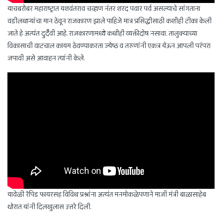
याचबरोबर महाराष्ट्रात यशवंतराव चव्हाण नंतर शरद पवार पर्व असल्याचे सांगताना
वडीलधाऱ्यांचा मान ठेवून राजकारण झाले पाहिजे मात्र प्रसिद्धीसाठी कशीही टीका केली
जाते हे अत्यंत दुर्दैवी आहे. राजकारणामध्ये कधीही व्यक्तीदोष नसावा. तालुक्याच्या
विकासाची वाटचाल कायम ठेवण्याकरता ज्येष्ठ व तरुणांनी एकत्र येऊन आपली परंपरा
जपावी असे आवाहन त्यांनी केले.
यावेळी रॅपिड फायरसह विविध प्रश्नांना अत्यंत मनमोकळेपणाने माजी मंत्री बाळासाहेब
थोरात यांनी दिलखुलास उत्तरे दिली.