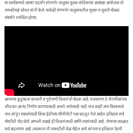
या कार्यक्रमाचे आभार प्रदर्शन संगमनेर तालुका युवक काँग्रेसच्या अध्यक्षा आयोजक डॉ
जयश्रीताई थोरात यांनी केले. यावेळी संगमनेर तालुक्यातील युवक व युवती मोठ्या
संख्येने उपस्थित होत्या.
आपल्या कुटुंबाला वारकरी व पुरोगामी विचारांची बैठक आहे. राजकारण हे गोरगरिबांच्या
जीवनात आनंद निर्माण करण्यासाठी असते. सत्तेसाठी नाही. मात्र काही जण विकासाचे
नाव सांगून स्वार्थासाठी किंवा ईडीच्या भीतीपोटी पक्ष बदलून गेले आहेत. इतिहास सर्व
गोष्टींची नोंद घेतो. आपली लढाई ही विचारांसाठी आणि तत्त्वांसाठी आहे . येणाऱ्या काळात
सर्व बदलणार आहे. लवकरच ती ताकदीची वेळ येईल असे सांगताना इतिहास नेहमी