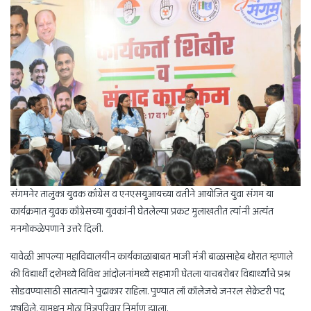
संगमनेर तालुका युवक काँग्रेस व एनएसयुआयच्या वतीने आयोजित युवा संगम या
कार्यक्रमात युवक काँग्रेसच्या युवकांनी घेतलेल्या प्रकट मुलाखतीत त्यांनी अत्यंत
मनमोकळेपणाने उत्तरे दिली.
यावेळी आपल्या महाविद्यालयीन कार्यकाळाबाबत माजी मंत्री बाळासाहेब थोरात म्हणाले
की विद्यार्थी दशेमध्ये विविध आंदोलनांमध्ये सहभागी घेतला याचबरोबर विद्यार्थ्यांचे प्रश्न
सोडवण्यासाठी सातत्याने पुढाकार राहिला. पुण्यात लॉ कॉलेजचे जनरल सेक्रेटरी पद
भूषविले. यामधून मोठा मित्रपरिवार निर्माण झाला.