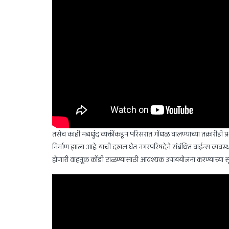
तसेच काही मद्यधुंद व्यक्तींकडून परिसरात गोंधळ घालण्याच्या तक्रारीही प्
निर्माण झाला आहे. याची दखल घेत नगरपरिषदेने संबंधित वाईन्स व्यवस्था
होणारी वाहतूक कोंडी टाळण्यासाठी आवश्यक उपाययोजना करण्याच्या सू