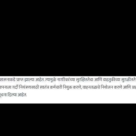
रशासनाकडे प्राप्त झाल्या आहेत. त्यामुळे नागरिकांच्या सुरक्षिततेचा आणि वाहतुकीच्या सुरळीततेचा
पनाला गर्दी नियंत्रणासाठी स्वतंत्र कर्मचारी नियुक्त करणे, वाहनतळाचे नियोजन करणे आणि ग्र
चना दिल्या आहेत.