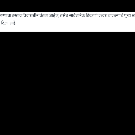
्द करण्याचा प्रस्ताव विचाराधीन घेतला जाईल, तसेच सार्वजनिक ठिकाणी कचरा टाकल्याचे पुन्ह
 दिला आहे.