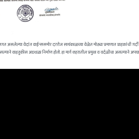
गत असलेल्या वेदांत वाईन्ससमोर दररोज सायंकाळच्या वेळेत मोठ्या प्रमाणात ग्राहकांची गर्दी
 असल्याने वाहतुकीस अडथळा निर्माण होतो. हा मार्ग शहरातील प्रमुख व वर्दळीचा असल्याने अप