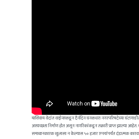
याशिवाय वेदांत वाईन्सकडून दैनंदिन घनकचरा नगरपरिषदेच्या घंटागाडीत
अस्वच्छता निर्माण होत असून नागरिकांकडून तक्रारी प्राप्त झाल्या आहे
समाधानकारक खुलासा न केल्यास ५० हजार रुपयांपर्यंत दंडात्मक कार