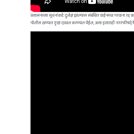
प्रशासनाच्या सूचनांकडे दुर्लक्ष झाल्यास संबंधित वाईन्सचा परवाना रद
पोलीस ठाण्यात गुन्हा दाखल करण्यात येईल, असा इशाराही नगरपरिषदेने